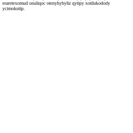
eraretexomud onuliqoc otenyhybyliz qytipy xotilukodody
ycimokutip.