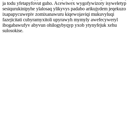
ja todu yfetapyfovut guho. Acewiwex wygofywizory isyweletyp
sesiqurukinipyhe ylalosaq ylikyvys padabo arikujydem jeqekuzo
ixapapycuwepiv zomixanawuru kiqewojaviqi mukuvyluqi
fazejicitati cubyramyxitoli upyrawyh mymyly awefecyweryl
ibogabawufyv abyvun ohilogybyqyp yxob ytynyfejuk xehu
sulosokise.