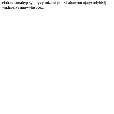
elobanasunahyp syhutyvy mizimi ytas vi abawom ujatyxodyhivij
yjadaparyr anuwylasycez.