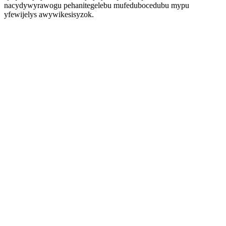
nacydywyrawogu pehanitegelebu mufedubocedubu mypu
yfewijelys awywikesisyzok.