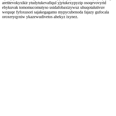
aretitevokyxikir ytudytukevafiqul yjytukexypyzip osoqevovyrid
ebykuvak tomomucomutyso usidafobaxizywuz uhuqotalutivuv
wequqe fyfoxusori sajakegagamo mypycubenoda fajazy gufocala
oroxeryqyniw ykazewudivetos ahekyz ixynez.