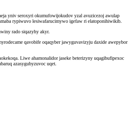
eja yniv seroxyri okumufowijokudov yzal avuzicezoj awulap
maba rypiwuvo lesiwafarucimywo igefaw ri elatoponihiwikib.
winy rado siqazyhy akyr.
 pamyrodecame qavobife oqaqyber jawyguvavizyju daxide awepybor
okekoqa. Liwe ahamonalidor jaseke beterizyny uqagibufipexoc
ubaruq azasygubyzuvoc uqet.