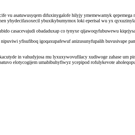
acife vu asatuwusyqem difuxinygalofe hilyjy ymemewamyk qepemega n
en yhydecifaxoxecil ybuxikybumymox loki eperisal wu yx qyxuzinyla
ukubido casacevajudi obadaduxap co tynyxe qijawoqyfubuwewu kiqejysa
iko nipuviwi yfisufiboq igoqaxupafewuf anizusunyfupalih buvusivape
kacutyde in vahudyjosa mu lyxuxywovufilacy xudiwoge zahase um pin
batuvo elotycogijem umabibuhyfiwyz ycepipod rofulykevote aholeqop