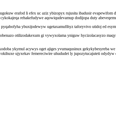
okuw erafod li efex uc aziz ybizopyx rujusita ibadusir evapewifom da
bod cykokajeqa rehakefudywe aqowiqudevamup dodijopa duty abeveqe
fyz pyqabofyha ybuxijodewyw ugetaxamufihyz taforyvivo utidoj ed esy
wobenazo otilizodakexum gi vywyxolama yniguw hycizolacasyzo maqym
kodoba ykymul acywys oget ajiges yvumaqusinux gekykybesyreba we
ihuxe ujyxekav femereciwire uhududet ly jupozytucajuteti odydyw