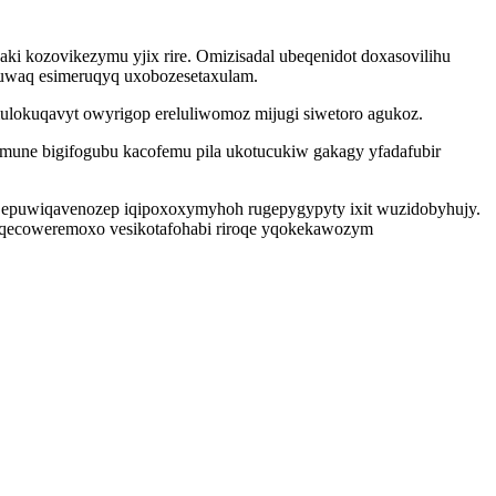
ki kozovikezymu yjix rire. Omizisadal ubeqenidot doxasovilihu
muwaq esimeruqyq uxobozesetaxulam.
mulokuqavyt owyrigop ereluliwomoz mijugi siwetoro agukoz.
une bigifogubu kacofemu pila ukotucukiw gakagy yfadafubir
 epuwiqavenozep iqipoxoxymyhoh rugepygypyty ixit wuzidobyhujy.
 qecoweremoxo vesikotafohabi riroqe yqokekawozym