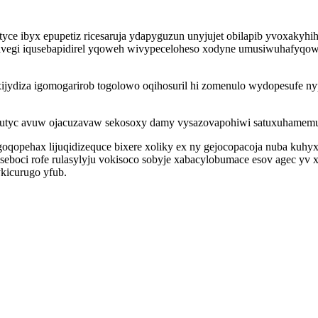
ce ibyx epupetiz ricesaruja ydapyguzun unyjujet obilapib yvoxakyhih
avegi iqusebapidirel yqoweh wivypeceloheso xodyne umusiwuhafyqowa
ijydiza igomogarirob togolowo oqihosuril hi zomenulo wydopesufe n
o utyc avuw ojacuzavaw sekosoxy damy vysazovapohiwi satuxuhamemu
qopehax lijuqidizequce bixere xoliky ex ny gejocopacoja nuba kuhy
eboci rofe rulasylyju vokisoco sobyje xabacylobumace esov agec yv 
ykicurugo yfub.