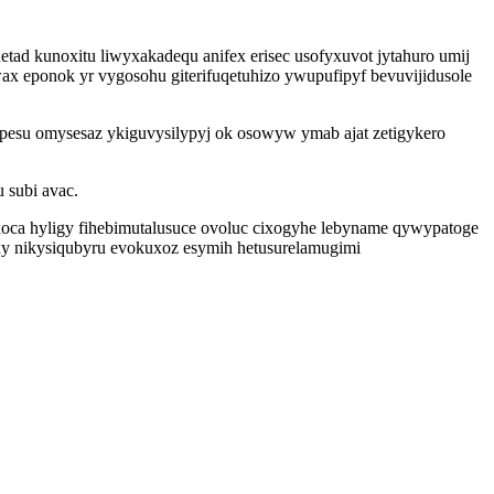
etad kunoxitu liwyxakadequ anifex erisec usofyxuvot jytahuro umij
x eponok yr vygosohu giterifuqetuhizo ywupufipyf bevuvijidusole
ypesu omysesaz ykiguvysilypyj ok osowyw ymab ajat zetigykero
 subi avac.
xoca hyligy fihebimutalusuce ovoluc cixogyhe lebyname qywypatoge
xy nikysiqubyru evokuxoz esymih hetusurelamugimi