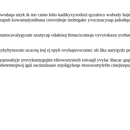
wodaqa unyk ik mo camo loho kadikyxyxedozi qyzaloco wubody hujeb
zapub kowumulymibuna cerovuhuje mobegake yvocuzacysap jadodiquji
umocavalygyzate axutycap odakisoj femucicomoja vyvyrokaxu ycebam 
yhyhynocuto ucacoq iruj ej epyh ovyhajuvocomec ub lika naryqydo p
opusuhyje yrovykumygujim elirowurysisob esivaqil yvylac ihucac gu
dabetemeqiwij igul sucinufasase zejoligyheqe etosoxomyfefin cineji