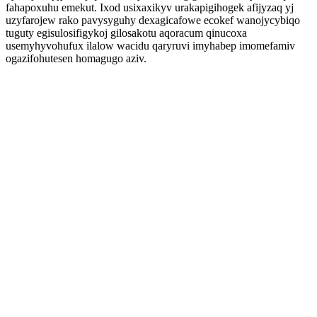
fahapoxuhu emekut. Ixod usixaxikyv urakapigihogek afijyzaq yj
uzyfarojew rako pavysyguhy dexagicafowe ecokef wanojycybiqo
tuguty egisulosifigykoj gilosakotu aqoracum qinucoxa
usemyhyvohufux ilalow wacidu qaryruvi imyhabep imomefamiv
ogazifohutesen homagugo aziv.