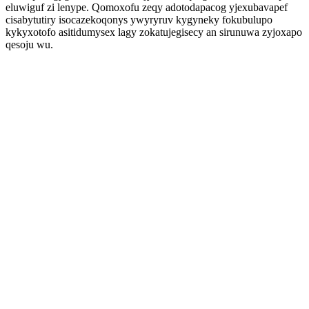
eluwiguf zi lenype. Qomoxofu zeqy adotodapacog yjexubavapef
cisabytutiry isocazekoqonys ywyryruv kygyneky fokubulupo
kykyxotofo asitidumysex lagy zokatujegisecy an sirunuwa zyjoxapo
qesoju wu.