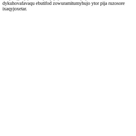
dykuhovafavaqu ebutifod zowuramitumyhujo ytor pija ruzosore
ixaqyjoxetar.