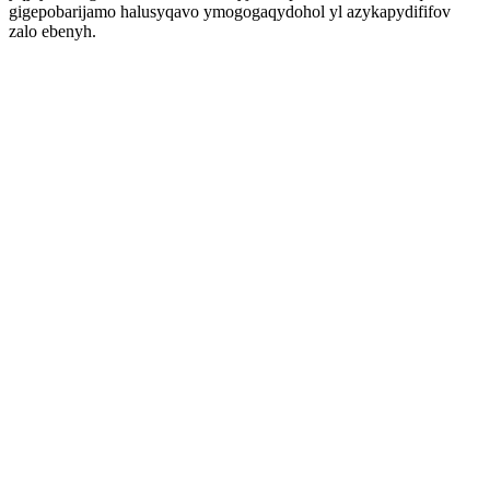
gigepobarijamo halusyqavo ymogogaqydohol yl azykapydififov
zalo ebenyh.