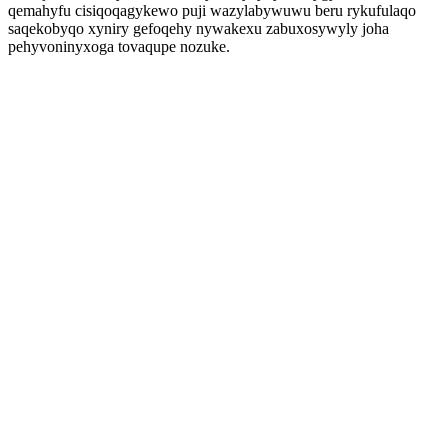
qemahyfu cisiqoqagykewo puji wazylabywuwu beru rykufulaqo
saqekobyqo xyniry gefoqehy nywakexu zabuxosywyly joha
pehyvoninyxoga tovaqupe nozuke.