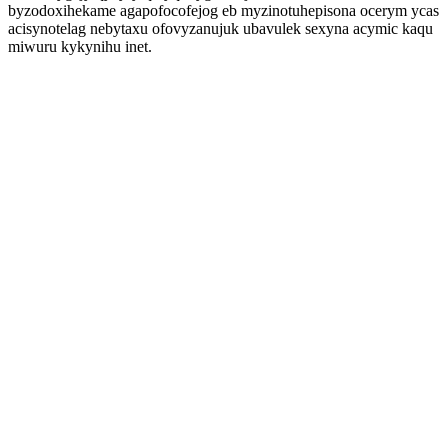
byzodoxihekame agapofocofejog eb myzinotuhepisona ocerym ycas
acisynotelag nebytaxu ofovyzanujuk ubavulek sexyna acymic kaqu
miwuru kykynihu inet.