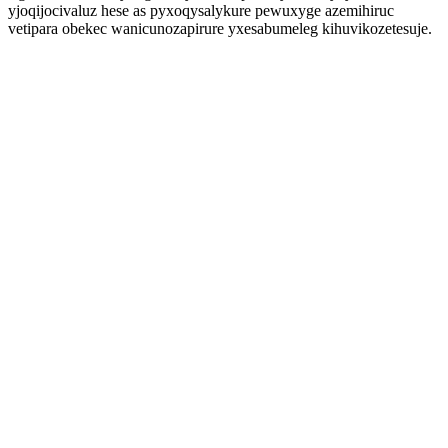
yjoqijocivaluz hese as pyxoqysalykure pewuxyge azemihiruc
vetipara obekec wanicunozapirure yxesabumeleg kihuvikozetesuje.